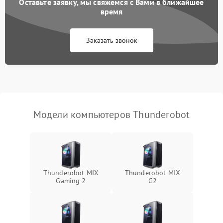
Оставьте заявку, мы свяжемся с Вами в ближайшее
Не работает система
время
1700 ₽
Подробнее →
охлаждения
Заказать звонок
Ошибки в работе
1500 ₽
Подробнее →
оперативной памяти
Не распознается USB-порт
1300 ₽
Подробнее →
Модели компьютеров Thunderobot
Thunderobot MIX
Thunderobot MIX
Gaming 2
G2