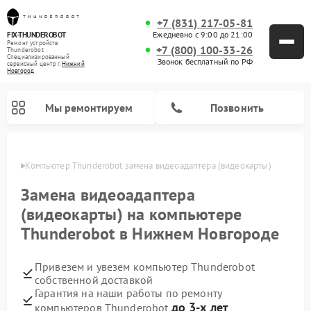
+7 (831) 217-05-81
Ежедневно с 9:00 до 21:00
FIX-THUNDEROBOT
Ремонт устройств
+7 (800) 100-33-26
Thunderobot
Специализированный
Звонок бесплатный по РФ
cервисный центр г.
Нижний
Новгород
Мы ремонтируем
Позвонить
ороде
Компьютер Thunderobot замена видеоадаптера (видеокарты)
Замена видеоадаптера
(видеокарты) на компьютере
Thunderobot в Нижнем Новгороде
Привезем и увезем компьютер Thunderobot
собственной доставкой
Гарантия на наши работы по ремонту
до 3-х лет
компьютеров Thunderobot