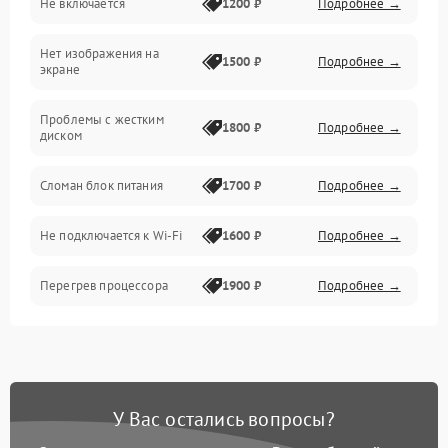
Не включается
1200 ₽
Подробнее →
Проблемы с производительностью и стабильностью
Нет изображения на
Прочие специфичные проблемы
1500 ₽
Подробнее →
экране
Проблемы с хранением данных
Проблемы с жестким
1800 ₽
Подробнее →
диском
Механические повреждения
Сломан блок питания
1700 ₽
Подробнее →
Программное обеспечение
Не подключается к Wi-Fi
1600 ₽
Подробнее →
Аудио
Перегрев процессора
1900 ₽
Подробнее →
Проблемы с видеокартой
1800 ₽
Подробнее →
Проблемы с
подключением внешних
1400 ₽
Подробнее →
У Вас остались вопросы?
устройств