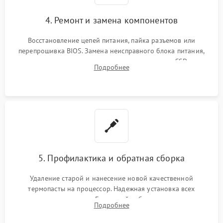
4. Ремонт и замена компонентов
Восстановление цепей питания, пайка разъемов или
перепрошивка BIOS. Замена неисправного блока питания,
видеокарты, процессора или установка нового SSD для
Подробнее
восстановления и повышения скорости работы системы.
5. Профилактика и обратная сборка
Удаление старой и нанесение новой качественной
термопасты на процессор. Надежная установка всех
комплектующих в слоты. Грамотный кабель-менеджмент для
Подробнее
обеспечения правильной циркуляции воздуха внутри
корпуса ПК.