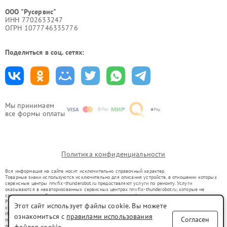
ООО "Русервис"
ИНН 7702633247
ОГРН 1077746335776
Поделиться в соц. сетях:
Мы принимаем
все формы оплаты
Политика конфиденциальности
Вся информация на сайте носит исключительно справочный характер.
Товарные знаки используются исключительно для описания устройств, в отношении которых
сервисные центры nnv.fix-thunderobot.ru предоставляют услуги по ремонту. Услуги
оказываются в неавторизованных сервисных центрах nnv.fix-thunderobot.ru, которые не
связаны с правообладателями товарных знаков или их официальными представителями.
Ремонт осуществляется для устройств, уже введенных в гражданский оборот в соответствии
Этот сайт использует файлы cookie. Вы можете
со статьей 1487 ГК РФ.
Использование товарных знаков не преследует цели индивидуализации услуг или введения
ознакомиться с
правилами использования
Согласен
потребителей в заблуждение, а служит для информирования о предоставляемых услугах по
ремонту техники указанных брендов.