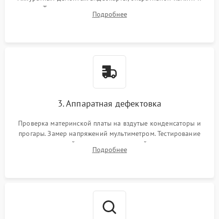
кулеров. Тщательная очистка корпуса и радиаторов от пыли
Подробнее
с помощью сжатого воздуха для предотвращения
замыканий.
3. Аппаратная дефектовка
Проверка материнской платы на вздутые конденсаторы и
прогары. Замер напряжений мультиметром. Тестирование
оперативной памяти и накопителей с помощью
Подробнее
диагностического ПО для выявления сбойных секторов и
ошибок.