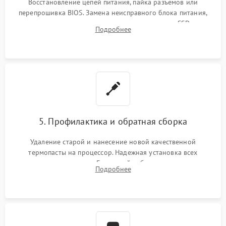
Восстановление цепей питания, пайка разъемов или
перепрошивка BIOS. Замена неисправного блока питания,
видеокарты, процессора или установка нового SSD для
Подробнее
восстановления и повышения скорости работы системы.
5. Профилактика и обратная сборка
Удаление старой и нанесение новой качественной
термопасты на процессор. Надежная установка всех
комплектующих в слоты. Грамотный кабель-менеджмент для
Подробнее
обеспечения правильной циркуляции воздуха внутри
корпуса ПК.