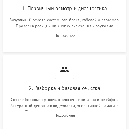
1. Первичный осмотр и диагностика
Визуальный осмотр системного блока, кабелей и разъемов.
Проверка реакции на кнопку включения и звуковых
сигналов POST. Оценка работы блока питания для
Подробнее
локализации базовых неисправностей без полного разбора.
2. Разборка и базовая очистка
Снятие боковых крышек, отключение питания и шлейфов.
Аккуратный демонтаж видеокарты, оперативной памяти и
кулеров. Тщательная очистка корпуса и радиаторов от пыли
Подробнее
с помощью сжатого воздуха для предотвращения
замыканий.