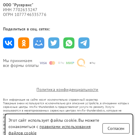
ООО "Русервис"
ИНН 7702633247
ОГРН 1077746335776
Поделиться в соц. сетях:
Мы принимаем
все формы оплаты
Политика конфиденциальности
Вся информация на сайте носит исключительно справочный характер.
Товарные знаки используются исключительно для описания устройств, в отношении которых
сервисные центры nnv.fix-thunderobot.ru предоставляют услуги по ремонту. Услуги
оказываются в неавторизованных сервисных центрах nnv.fix-thunderobot.ru, которые не
связаны с правообладателями товарных знаков или их официальными представителями.
Ремонт осуществляется для устройств, уже введенных в гражданский оборот в соответствии
Этот сайт использует файлы cookie. Вы можете
со статьей 1487 ГК РФ.
Использование товарных знаков не преследует цели индивидуализации услуг или введения
ознакомиться с
правилами использования
Согласен
потребителей в заблуждение, а служит для информирования о предоставляемых услугах по
ремонту техники указанных брендов.
файлов cookie