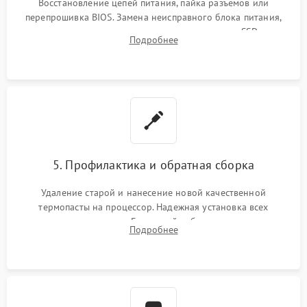
Восстановление цепей питания, пайка разъемов или
перепрошивка BIOS. Замена неисправного блока питания,
видеокарты, процессора или установка нового SSD для
Подробнее
восстановления и повышения скорости работы системы.
5. Профилактика и обратная сборка
Удаление старой и нанесение новой качественной
термопасты на процессор. Надежная установка всех
комплектующих в слоты. Грамотный кабель-менеджмент для
Подробнее
обеспечения правильной циркуляции воздуха внутри
корпуса ПК.