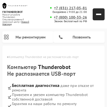
+7 (831) 217-05-81
Ежедневно с 9:00 до 21:00
FIX-THUNDEROBOT
Ремонт устройств
+7 (800) 100-33-26
Thunderobot
Специализированный
Звонок бесплатный по РФ
cервисный центр г.
Нижний
Новгород
Мы ремонтируем
Позвонить
ороде
Компьютер Thunderobot не распознается usb-порт
Компьютер
Thunderobot
Не распознается USB-порт
Бесплатная диагностика
даже при отказе от
ремонта
Привезем и увезем компьютер Thunderobot
собственной доставкой
Гарантия на наши работы по ремонту