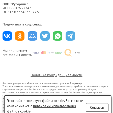
ООО "Русервис"
ИНН 7702633247
ОГРН 1077746335776
Поделиться в соц. сетях:
Мы принимаем
все формы оплаты
Политика конфиденциальности
Вся информация на сайте носит исключительно справочный характер.
Товарные знаки используются исключительно для описания устройств, в отношении которых
сервисные центры nnv.fix-thunderobot.ru предоставляют услуги по ремонту. Услуги
оказываются в неавторизованных сервисных центрах nnv.fix-thunderobot.ru, которые не
связаны с правообладателями товарных знаков или их официальными представителями.
Ремонт осуществляется для устройств, уже введенных в гражданский оборот в соответствии
Этот сайт использует файлы cookie. Вы можете
со статьей 1487 ГК РФ.
Использование товарных знаков не преследует цели индивидуализации услуг или введения
ознакомиться с
правилами использования
Согласен
потребителей в заблуждение, а служит для информирования о предоставляемых услугах по
ремонту техники указанных брендов.
файлов cookie