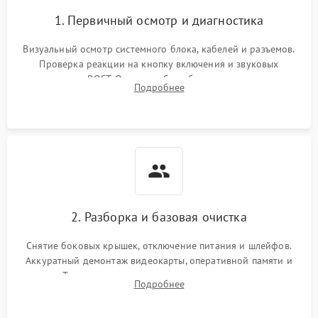
1. Первичный осмотр и диагностика
Визуальный осмотр системного блока, кабелей и разъемов.
Проверка реакции на кнопку включения и звуковых
сигналов POST. Оценка работы блока питания для
Подробнее
локализации базовых неисправностей без полного разбора.
2. Разборка и базовая очистка
Снятие боковых крышек, отключение питания и шлейфов.
Аккуратный демонтаж видеокарты, оперативной памяти и
кулеров. Тщательная очистка корпуса и радиаторов от пыли
Подробнее
с помощью сжатого воздуха для предотвращения
замыканий.