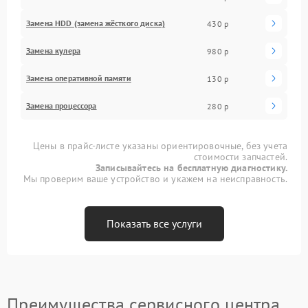
Замена HDD (замена жёсткого диска)
430 р
Замена кулера
980 р
Замена оперативной памяти
130 р
Замена процессора
280 р
Цены в прайс-листе указаны ориентировочные, без учета
стоимости запчастей.
Записывайтесь на бесплатную диагностику.
Мы проверим ваше устройство и укажем на неисправность.
Показать все услуги
Преимущества сервисного центра