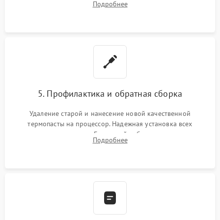
Подробнее
восстановления и повышения скорости работы системы.
5. Профилактика и обратная сборка
Удаление старой и нанесение новой качественной
термопасты на процессор. Надежная установка всех
комплектующих в слоты. Грамотный кабель-менеджмент для
Подробнее
обеспечения правильной циркуляции воздуха внутри
корпуса ПК.