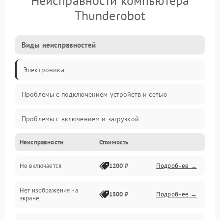
Неисправности компьютера
Thunderobot
Виды неисправностей
Электроника
Проблемы с подключением устройств и сетью
Проблемы с включением и загрузкой
Неисправности
Стоимость
Проблемы с изображением и монитором
Не включается
1200 ₽
Подробнее →
Проблемы с производительностью и стабильностью
Нет изображения на
Прочие специфичные проблемы
1500 ₽
Подробнее →
экране
Проблемы с хранением данных