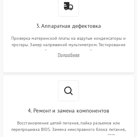
3. Аппаратная дефектовка
Проверка материнской платы на вздутые конденсаторы и
прогары. Замер напряжений мультиметром. Тестирование
оперативной памяти и накопителей с помощью
Подробнее
диагностического ПО для выявления сбойных секторов и
ошибок.
4. Ремонт и замена компонентов
Восстановление цепей питания, пайка разъемов или
перепрошивка BIOS. Замена неисправного блока питания,
видеокарты, процессора или установка нового SSD для