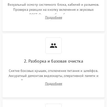
Визуальный осмотр системного блока, кабелей и разъемов.
Не распознается USB-порт
1300 ₽
Подробнее →
Проверка реакции на кнопку включения и звуковых
сигналов POST. Оценка работы блока питания для
Подробнее
локализации базовых неисправностей без полного разбора.
2. Разборка и базовая очистка
Снятие боковых крышек, отключение питания и шлейфов.
Аккуратный демонтаж видеокарты, оперативной памяти и
кулеров. Тщательная очистка корпуса и радиаторов от пыли
Подробнее
с помощью сжатого воздуха для предотвращения
замыканий.