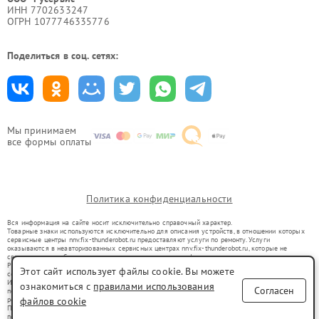
ИНН 7702633247
ОГРН 1077746335776
Поделиться в соц. сетях:
Мы принимаем
все формы оплаты
Политика конфиденциальности
Вся информация на сайте носит исключительно справочный характер.
Товарные знаки используются исключительно для описания устройств, в отношении которых
сервисные центры nnv.fix-thunderobot.ru предоставляют услуги по ремонту. Услуги
оказываются в неавторизованных сервисных центрах nnv.fix-thunderobot.ru, которые не
связаны с правообладателями товарных знаков или их официальными представителями.
Ремонт осуществляется для устройств, уже введенных в гражданский оборот в соответствии
Этот сайт использует файлы cookie. Вы можете
со статьей 1487 ГК РФ.
Использование товарных знаков не преследует цели индивидуализации услуг или введения
ознакомиться с
правилами использования
Согласен
потребителей в заблуждение, а служит для информирования о предоставляемых услугах по
ремонту техники указанных брендов.
файлов cookie
Представленная на сайте информация не является публичной офертой, определяемой
положениями Статьи 437(2) Гражданского кодекса РФ