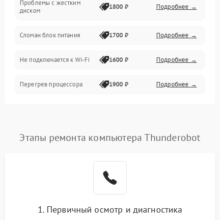
Проблемы с жестким
1800 ₽
Подробнее →
диском
Механические повреждения
Сломан блок питания
1700 ₽
Подробнее →
Программное обеспечение
Не подключается к Wi-Fi
1600 ₽
Подробнее →
Аудио
Перегрев процессора
1900 ₽
Подробнее →
Проблемы с видеокартой
1800 ₽
Подробнее →
Проблемы с
Этапы ремонта компьютера Thunderobot
подключением внешних
1400 ₽
Подробнее →
устройств
Не работает система
1700 ₽
Подробнее →
охлаждения
Ошибки в работе
1. Первичный осмотр и диагностика
1500 ₽
Подробнее →
оперативной памяти