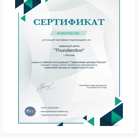
Базовая диагностика выполняется от 30 минут и
включает проверку питания, памяти и накопителя.
Расширенная диагностика с тестированием на
стендах занимает до одного дня. Простая замена
комплектующих обычно выполняется в течение
одного-двух дней. Сложные работы по ремонту
материнской платы и микропайке занимают от двух
до семи дней в зависимости от доступности
деталей.
Частые поломки ПК
Thunderobot
Перегрев процессора и графического модуля
вследствие загрязнения системы охлаждения и
выхода из строя термопасты.
Неисправности блока питания и повреждение
цепей питания на плате, проявляющиеся
внезапными отключениями.
Отказ жесткого диска или SSD с потерей данных
при механических ударах или сбоях