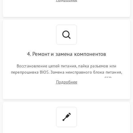
диагностического ПО для выявления сбойных секторов и
ошибок.
4. Ремонт и замена компонентов
Восстановление цепей питания, пайка разъемов или
перепрошивка BIOS. Замена неисправного блока питания,
видеокарты, процессора или установка нового SSD для
Подробнее
восстановления и повышения скорости работы системы.