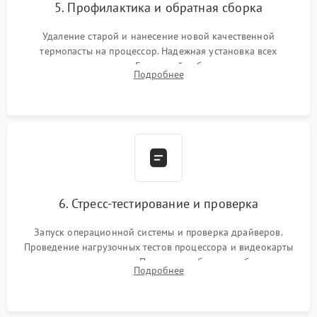
5. Профилактика и обратная сборка
Удаление старой и нанесение новой качественной
термопасты на процессор. Надежная установка всех
комплектующих в слоты. Грамотный кабель-менеджмент для
Подробнее
обеспечения правильной циркуляции воздуха внутри
корпуса ПК.
6. Стресс-тестирование и проверка
Запуск операционной системы и проверка драйверов.
Проведение нагрузочных тестов процессора и видеокарты
для контроля температур. Проверка работоспособности всех
Подробнее
USB-портов, аудиовыходов и сетевого подключения.