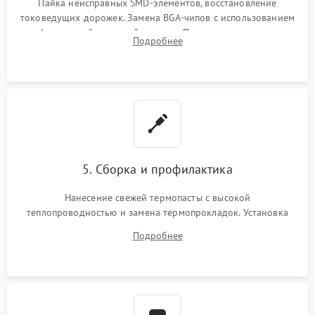
Пайка неисправных SMD-элементов, восстановление
токоведущих дорожек. Замена BGA-чипов с использованием
инфракрасной паяльной станции. Прошивка микросхемы
Подробнее
BIOS или замена поврежденных портов USB
5. Сборка и профилактика
Нанесение свежей термопасты с высокой
теплопроводностью и замена термопрокладок. Установка
системы охлаждения, подключение всех внутренних
Подробнее
шлейфов, модулей памяти и накопителей. Предварительная
сборка корпуса.