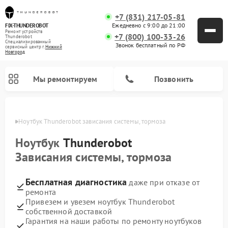
+7 (831) 217-05-81
Ежедневно с 9:00 до 21:00
FIX-THUNDEROBOT
Ремонт устройств
+7 (800) 100-33-26
Thunderobot
Специализированный
Звонок бесплатный по РФ
cервисный центр г.
Нижний
Новгород
Мы ремонтируем
Позвонить
ороде
Ноутбук Thunderobot зависания системы, тормоза
Ремонт компьютеров Thunderobot
Ноутбук
Thunderobot
Зависания системы, тормоза
Бесплатная диагностика
даже при отказе от
ремонта
Привезем и увезем ноутбук Thunderobot
собственной доставкой
Гарантия на наши работы по ремонту ноутбуков