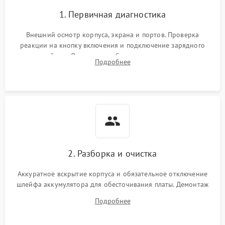
1. Первичная диагностика
Внешний осмотр корпуса, экрана и портов. Проверка
реакции на кнопку включения и подключение зарядного
устройства. Оценка потребления тока с помощью
Подробнее
лабораторного блока питания для локализации проблемы.
2. Разборка и очистка
Аккуратное вскрытие корпуса и обязательное отключение
шлейфа аккумулятора для обесточивания платы. Демонтаж
системы охлаждения, очистка кулера от пыли и удаление
Подробнее
высохшей термопасты с кристаллов чипов.