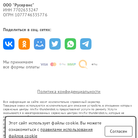
ООО "Русервис"
ИНН 7702633247
ОГРН 1077746335776
Поделиться в соц. сетях:
Мы принимаем
все формы оплаты
Политика конфиденциальности
Вся информация на сайте носит исключительно справочный характер.
Товарные знаки используются исключительно для описания устройств, в отношении которых
сервисные центры nnv.fix-thunderobot.ru предоставляют услуги по ремонту. Услуги
оказываются в неавторизованных сервисных центрах nnv.fix-thunderobot.ru, которые не
связаны с правообладателями товарных знаков или их официальными представителями.
Ремонт осуществляется для устройств, уже введенных в гражданский оборот в соответствии
Этот сайт использует файлы cookie. Вы можете
со статьей 1487 ГК РФ.
Использование товарных знаков не преследует цели индивидуализации услуг или введения
ознакомиться с
правилами использования
Согласен
потребителей в заблуждение, а служит для информирования о предоставляемых услугах по
ремонту техники указанных брендов.
файлов cookie