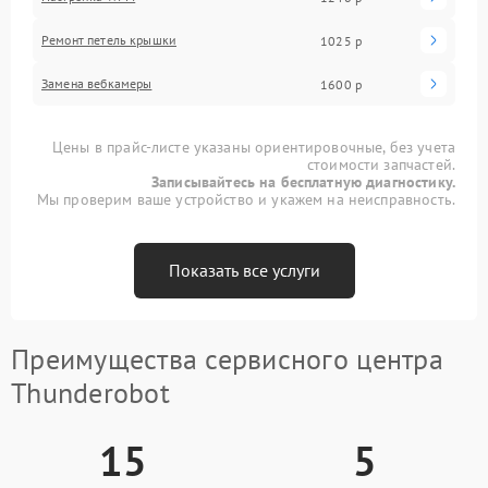
Ремонт петель крышки
1025 р
Замена вебкамеры
1600 р
Цены в прайс-листе указаны ориентировочные, без учета
стоимости запчастей.
Записывайтесь на бесплатную диагностику.
Мы проверим ваше устройство и укажем на неисправность.
Показать все услуги
Преимущества сервисного центра
Thunderobot
15
5