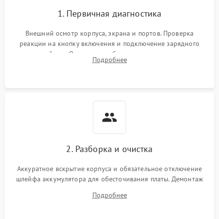
1. Первичная диагностика
Перегрев из‑за пыли,
износа термопасты или
2500 ₽
Подробнее →
неисправности кулера
Внешний осмотр корпуса, экрана и портов. Проверка
реакции на кнопку включения и подключение зарядного
устройства. Оценка потребления тока с помощью
Выход из строя SSD или
Подробнее
HDD: медленная загрузка,
лабораторного блока питания для локализации проблемы.
3000 ₽
Подробнее →
ошибки чтения,
пропадание диска
Неисправность
оперативной памяти:
2000 ₽
Подробнее →
вылеты приложений,
синие экраны
2. Разборка и очистка
Проблемы Wi‑Fi или
2500 ₽
Подробнее →
Bluetooth модулей
Аккуратное вскрытие корпуса и обязательное отключение
шлейфа аккумулятора для обесточивания платы. Демонтаж
системы охлаждения, очистка кулера от пыли и удаление
Подробнее
высохшей термопасты с кристаллов чипов.