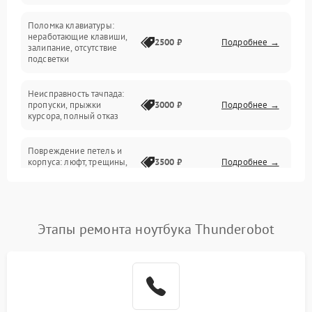
Поломка клавиатуры:
Интерфейсные проблемы
неработающие клавиши,
2500 ₽
Подробнее →
залипание, отсутствие
подсветки
Батарея
Неисправность тачпада:
Сеть и интернет
пропуски, прыжки
3000 ₽
Подробнее →
курсора, полный отказ
Система охлаждения
Повреждение петель и
корпуса: люфт, трещины,
3500 ₽
Подробнее →
деформация
Проблемы аккумулятора:
быстрая разрядка,
2500 ₽
Подробнее →
Этапы ремонта ноутбука Thunderobot
невозможность зарядки,
вздутие
Неисправность зарядного
устройства или разъёма
2000 ₽
Подробнее →
питания