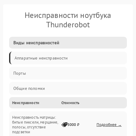
Неисправности ноутбука
Thunderobot
Виды неисправностей
Аппаратные неисправности
Порты
Общие поломки
Неисправности
Стоимость
Устройства
Неисправность матрицы:
Программные ошибки
битые пиксели, мерцание,
5000 ₽
Подробнее →
полосы, отсутствие
подсветки
Электрические и системные сбои