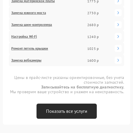
Замена материнской платы
1775 р
Замена южного моста
2730 р
Замена шим-контроллера
2680 р
Настройка Wi-Fi
1240 р
Ремонт петель крышки
1025 р
Замена вебкамеры
1600 р
Цены в прайс-листе указаны ориентировочные, без учета
стоимости запчастей.
Записывайтесь на бесплатную диагностику.
Мы проверим ваше устройство и укажем на неисправность.
Показать все услуги