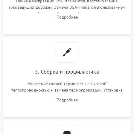
Пайка неисправных SMD-элементов, восстановление
токоведущих дорожек. Замена BGA-чипов с использованием
инфракрасной паяльной станции. Прошивка микросхемы
Подробнее
BIOS или замена поврежденных портов USB
5. Сборка и профилактика
Нанесение свежей термопасты с высокой
теплопроводностью и замена термопрокладок. Установка
системы охлаждения, подключение всех внутренних
Подробнее
шлейфов, модулей памяти и накопителей. Предварительная
сборка корпуса.