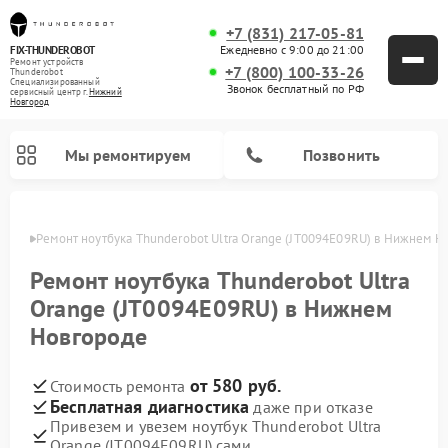
+7 (831) 217-05-81
Ежедневно с 9:00 до 21:00
FIX-THUNDEROBOT
Ремонт устройств
+7 (800) 100-33-26
Thunderobot
Специализированный
Звонок бесплатный по РФ
cервисный центр г.
Нижний
Новгород
Мы ремонтируем
Позвонить
ороде
Ремонт ноутбука Thunderobot Ultra Orange (JT0094E09RU) в Нижнем Н
Ремонт компьютеров Thunderobot
Ремонт ноутбука Thunderobot Ultra
Orange (JT0094E09RU) в Нижнем
Новгороде
от 580 руб.
Стоимость ремонта
Бесплатная диагностика
даже при отказе
Привезем и увезем ноутбук Thunderobot Ultra
Orange (JT0094E09RU) сами