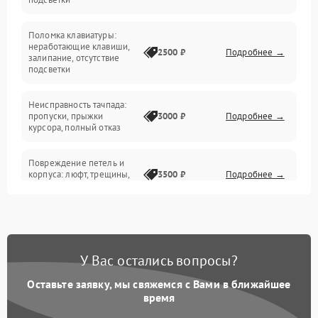
Электрические и системные сбои
Поломка клавиатуры:
Интерфейсные проблемы
неработающие клавиши,
2500 ₽
Подробнее →
залипание, отсутствие
подсветки
Батарея
Неисправность тачпада:
Сеть и интернет
пропуски, прыжки
3000 ₽
Подробнее →
курсора, полный отказ
Система охлаждения
Повреждение петель и
корпуса: люфт, трещины,
3500 ₽
Подробнее →
деформация
Проблемы аккумулятора:
быстрая разрядка,
2500 ₽
Подробнее →
невозможность зарядки,
вздутие
У Вас остались вопросы?
Оставьте заявку, мы свяжемся с Вами в ближайшее
Неисправность зарядного
время
устройства или разъёма
2000 ₽
Подробнее →
питания