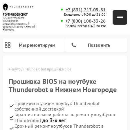
+7 (831) 217-05-81
Ежедневно с 9:00 до 21:00
FIX-THUNDEROBOT
Ремонт устройств
+7 (800) 100-33-26
Thunderobot
Специализированный
Звонок бесплатный по РФ
cервисный центр г.
Нижний
Новгород
Мы ремонтируем
Позвонить
ороде
Ноутбук Thunderobot прошивка bios
Ремонт компьютеров Thunderobot
Прошивка BIOS на ноутбуке
Thunderobot в Нижнем Новгороде
Привезем и увезем ноутбук Thunderobot
собственной доставкой
Гарантия на наши работы по ремонту ноутбуков
до 3-х лет
Thunderobot
Срочный ремонт ноутбуков Thunderobot в