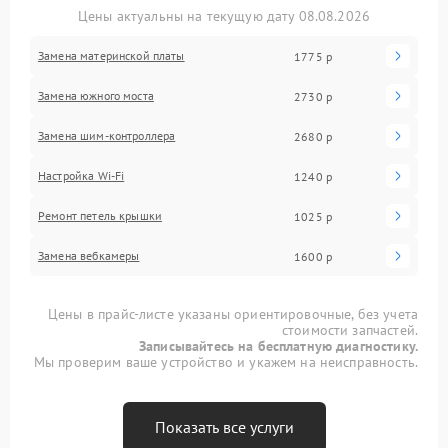
Цены актуальны на текущую дату 08.08.2026
Замена материнской платы
1775 р
Замена южного моста
2730 р
Замена шим-контроллера
2680 р
Настройка Wi-Fi
1240 р
Ремонт петель крышки
1025 р
Замена вебкамеры
1600 р
Цены в прайс-листе указаны ориентировочные, без учета
стоимости запчастей.
Записывайтесь на бесплатную диагностику.
Мы проверим ваше устройство и укажем на неисправность.
Показать все услуги