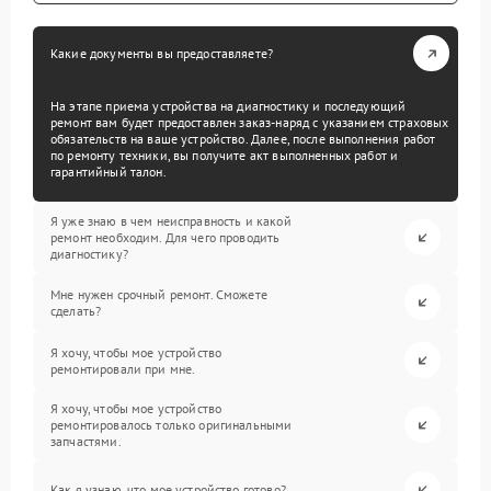
Какие документы вы предоставляете?
На этапе приема устройства на диагностику и последующий
ремонт вам будет предоставлен заказ-наряд с указанием страховых
обязательств на ваше устройство. Далее, после выполнения работ
по ремонту техники, вы получите акт выполненных работ и
гарантийный талон.
Я уже знаю в чем неисправность и какой
ремонт необходим. Для чего проводить
диагностику?
Мне нужен срочный ремонт. Сможете
сделать?
Я хочу, чтобы мое устройство
ремонтировали при мне.
Я хочу, чтобы мое устройство
ремонтировалось только оригинальными
запчастями.
Как я узнаю, что мое устройство готово?