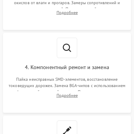
окислов от влаги и прогаров. Замеры сопротивлений и
дежурных напряжений. Проверка цепей питания,
Подробнее
мультиконтроллера, процессора и видеочипа.
4. Компонентный ремонт и замена
Пайка неисправных SMD-элементов, восстановление
токоведущих дорожек. Замена BGA-чипов с использованием
инфракрасной паяльной станции. Прошивка микросхемы
Подробнее
BIOS или замена поврежденных портов USB