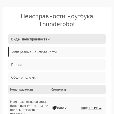
Неисправности ноутбука
Thunderobot
Виды неисправностей
Аппаратные неисправности
Порты
Общие поломки
Неисправности
Стоимость
Устройства
Неисправность матрицы:
Программные ошибки
битые пиксели, мерцание,
5000 ₽
Подробнее →
полосы, отсутствие
подсветки