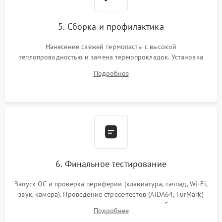
5. Сборка и профилактика
Нанесение свежей термопасты с высокой
теплопроводностью и замена термопрокладок. Установка
системы охлаждения, подключение всех внутренних
Подробнее
шлейфов, модулей памяти и накопителей. Предварительная
сборка корпуса.
6. Финальное тестирование
Запуск ОС и проверка периферии (клавиатура, тачпад, Wi-Fi,
звук, камера). Проведение стресс-тестов (AIDA64, FurMark)
для контроля температурного режима и стабильности
Подробнее
системы под пиковой нагрузкой.