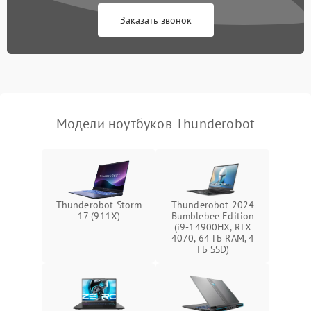
Заказать звонок
Перегрев из‑за пыли,
износа термопасты или
2500 ₽
Подробнее →
неисправности кулера
Выход из строя SSD или
HDD: медленная загрузка,
3000 ₽
Подробнее →
ошибки чтения,
пропадание диска
Модели ноутбуков Thunderobot
Неисправность
оперативной памяти:
2000 ₽
Подробнее →
вылеты приложений,
синие экраны
Thunderobot Storm
Thunderobot 2024
17 (911X)
Bumblebee Edition
Проблемы Wi‑Fi или
(i9-14900HX, RTX
2500 ₽
Подробнее →
Bluetooth модулей
4070, 64 ГБ RAM, 4
ТБ SSD)