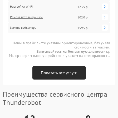
Настройка Wi-Fi
1235 р
Ремонт петель крышки
1020 р
Замена вебкамеры
1595 р
Цены в прайс-листе указаны ориентировочные, без учета
стоимости запчастей.
Записывайтесь на бесплатную диагностику.
Мы проверим ваше устройство и укажем на неисправность.
Показать все услуги
Преимущества сервисного центра
Thunderobot