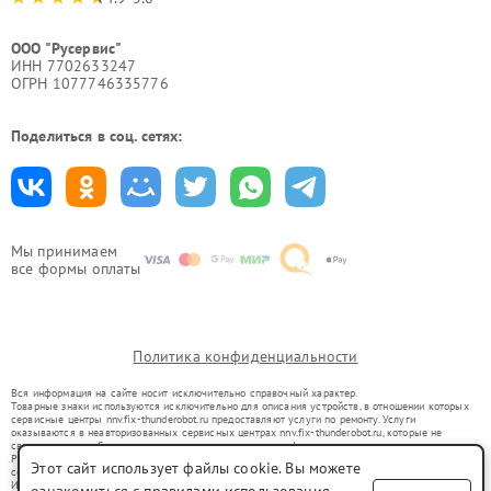
ООО "Русервис"
ИНН 7702633247
ОГРН 1077746335776
Поделиться в соц. сетях:
Мы принимаем
все формы оплаты
Политика конфиденциальности
Вся информация на сайте носит исключительно справочный характер.
Товарные знаки используются исключительно для описания устройств, в отношении которых
сервисные центры nnv.fix-thunderobot.ru предоставляют услуги по ремонту. Услуги
оказываются в неавторизованных сервисных центрах nnv.fix-thunderobot.ru, которые не
связаны с правообладателями товарных знаков или их официальными представителями.
Ремонт осуществляется для устройств, уже введенных в гражданский оборот в соответствии
Этот сайт использует файлы cookie. Вы можете
со статьей 1487 ГК РФ.
Использование товарных знаков не преследует цели индивидуализации услуг или введения