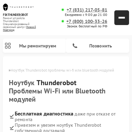
+7 (831) 217-05-81
Ежедневно с 9:00 до 21:00
FIX-THUNDEROBOT
Ремонт устройств
+7 (800) 100-33-26
Thunderobot
Специализированный
Звонок бесплатный по РФ
cервисный центр г.
Нижний
Новгород
Мы ремонтируем
Позвонить
ороде
Ноутбук Thunderobot проблемы wi‑fi или bluetooth модулей
Ремонт компьютеров Thunderobot
Ноутбук
Thunderobot
Проблемы Wi‑Fi или Bluetooth
модулей
Бесплатная диагностика
даже при отказе от
ремонта
Привезем и увезем ноутбук Thunderobot
собственной доставкой