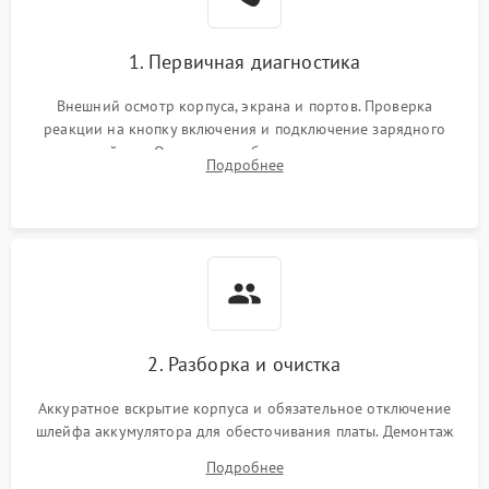
1. Первичная диагностика
Внешний осмотр корпуса, экрана и портов. Проверка
реакции на кнопку включения и подключение зарядного
устройства. Оценка потребления тока с помощью
Подробнее
лабораторного блока питания для локализации проблемы.
2. Разборка и очистка
Аккуратное вскрытие корпуса и обязательное отключение
шлейфа аккумулятора для обесточивания платы. Демонтаж
системы охлаждения, очистка кулера от пыли и удаление
Подробнее
высохшей термопасты с кристаллов чипов.