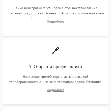
Пайка неисправных SMD-элементов, восстановление
токоведущих дорожек. Замена BGA-чипов с использованием
инфракрасной паяльной станции. Прошивка микросхемы
Подробнее
BIOS или замена поврежденных портов USB
5. Сборка и профилактика
Нанесение свежей термопасты с высокой
теплопроводностью и замена термопрокладок. Установка
системы охлаждения, подключение всех внутренних
Подробнее
шлейфов, модулей памяти и накопителей. Предварительная
сборка корпуса.