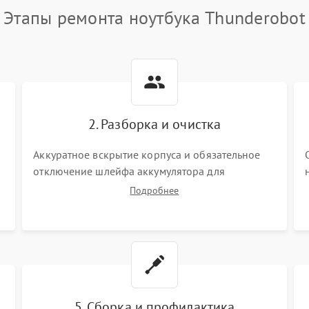
Этапы ремонта ноутбука Thunderobot
2. Разборка и очистка
Аккуратное вскрытие корпуса и обязательное
отключение шлейфа аккумулятора для
обесточивания платы. Демонтаж системы
Подробнее
охлаждения, очистка кулера от пыли и удаление
высохшей термопасты с кристаллов чипов.
5. Сборка и профилактика