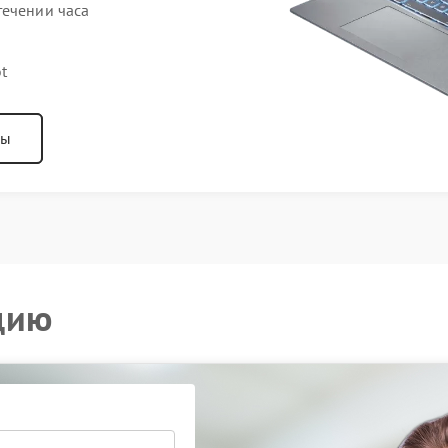
течении часа
t
ны
цию