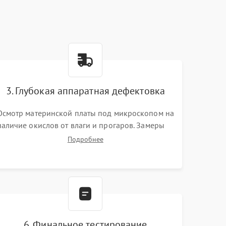
3. Глубокая аппаратная дефектовка
Осмотр материнской платы под микроскопом на
наличие окислов от влаги и прогаров. Замеры
сопротивлений и дежурных напряжений.
Подробнее
Проверка цепей питания, мультиконтроллера,
процессора и видеочипа.
6. Финальное тестирование