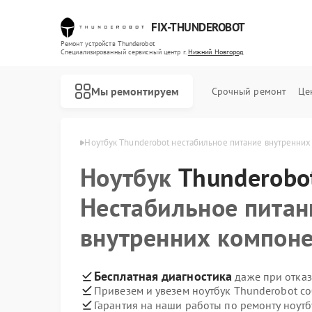
FIX-THUNDEROBOT
Ремонт устройств Thunderobot
Специализированный cервисный центр г.
Нижний Новгород
Мы ремонтируем
Срочный ремонт
Це
в Нижнем Новгороде
Ноутбук Thunderobot нестабильное питание внутренних
Ноутбук
Ремонт компьютеров Thunderobot
Ремонт мониторов Thunderobot
Thunderobo
Нестабильное питан
внутренних компон
Бесплатная диагностика
даже при отказ
Привезем и увезем ноутбук Thunderobot с
Гарантия на наши работы по ремонту ноут