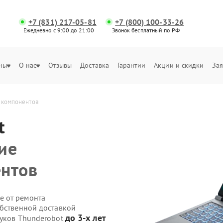
+7 (831) 217-05-81
+7 (800) 100-33-26
Ежедневно с 9:00 до 21:00
Звонок бесплатный по РФ
ны
О нас
Отзывы
Доставка
Гарантии
Акции и скидки
Зая
 компонентов
t
ие
ентов
е от ремонта
обственной доставкой
до 3-х лет
буков Thunderobot