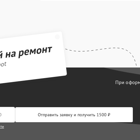
й на ремонт
bot
При оформл
Отправить заявку и получить 1500 ₽
сти