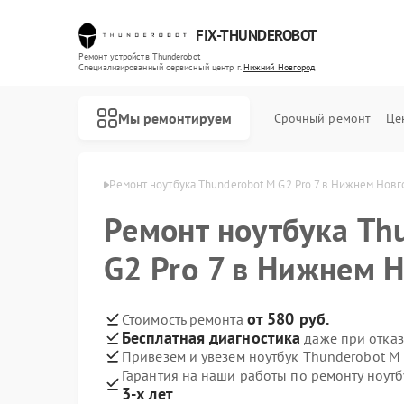
FIX-THUNDEROBOT
Ремонт устройств Thunderobot
Специализированный cервисный центр г.
Нижний Новгород
Мы ремонтируем
Срочный ремонт
Це
в Нижнем Новгороде
Ремонт ноутбука Thunderobot M G2 Pro 7 в Нижнем Нов
Ремонт ноутбука Th
Ремонт компьютеров Thunderobot
Ремонт мониторов Thunderobot
G2 Pro 7 в Нижнем 
от 580 руб.
Стоимость ремонта
Бесплатная диагностика
даже при отказ
Привезем и увезем ноутбук Thunderobot M 
Гарантия на наши работы по ремонту ноутб
3-х лет