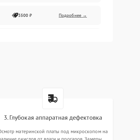
3500 ₽
Подробнее →
2500 ₽
Подробнее →
2000 ₽
Подробнее →
2500 ₽
Подробнее →
3. Глубокая аппаратная дефектовка
3000 ₽
Подробнее →
Осмотр материнской платы под микроскопом на
наличие окислов от влаги и прогаров. Замеры