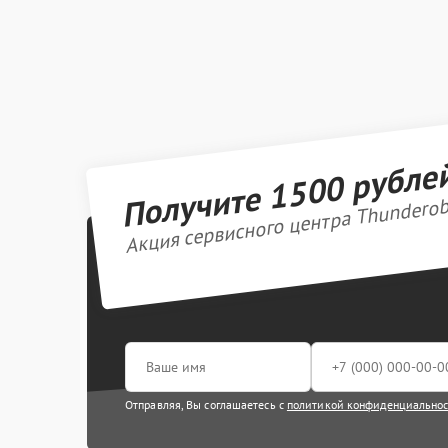
Получите 1500 рубле
Акция сервисного центра Thundero
Отправляя, Вы соглашаетесь с
политикой конфиденциально