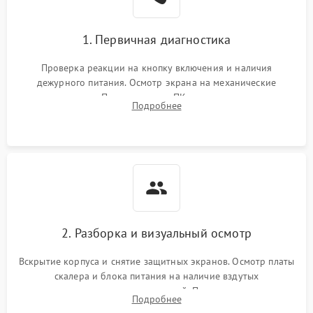
1. Первичная диагностика
Проверка реакции на кнопку включения и наличия
дежурного питания. Осмотр экрана на механические
повреждения. Подключение к ПК для оценки вывода
Подробнее
изображения, работы подсветки и выявления артефактов на
матрице.
2. Разборка и визуальный осмотр
Вскрытие корпуса и снятие защитных экранов. Осмотр платы
скалера и блока питания на наличие вздутых
конденсаторов, прогаров, окислений. Проверка надежности
Подробнее
контактов и целостности шлейфов матрицы.