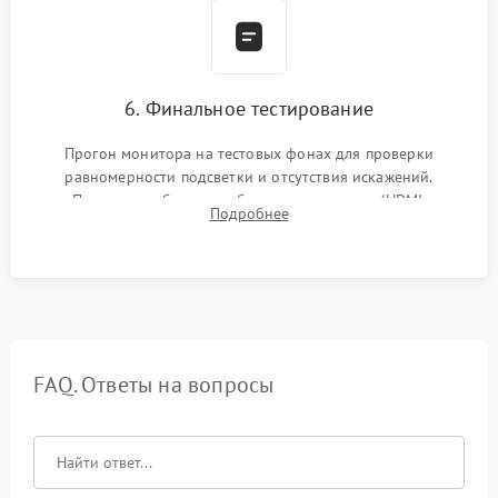
6. Финальное тестирование
Прогон монитора на тестовых фонах для проверки
равномерности подсветки и отсутствия искажений.
Проверка работоспособности всех портов (HDMI,
Подробнее
DisplayPort, VGA) и кнопок управления под нагрузкой в
течение пары часов.
FAQ. Ответы на вопросы