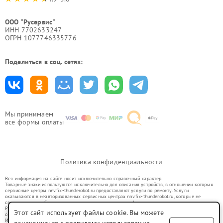
ООО "Русервис"
ИНН 7702633247
ОГРН 1077746335776
Поделиться в соц. сетях:
Мы принимаем
все формы оплаты
Политика конфиденциальности
Вся информация на сайте носит исключительно справочный характер.
Товарные знаки используются исключительно для описания устройств, в отношении которых
сервисные центры nnv.fix-thunderobot.ru предоставляют услуги по ремонту. Услуги
оказываются в неавторизованных сервисных центрах nnv.fix-thunderobot.ru, которые не
связаны с правообладателями товарных знаков или их официальными представителями.
Ремонт осуществляется для устройств, уже введенных в гражданский оборот в соответствии
Этот сайт использует файлы cookie. Вы можете
со статьей 1487 ГК РФ.
Использование товарных знаков не преследует цели индивидуализации услуг или введения