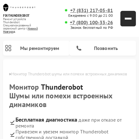
+7 (831) 217-05-81
Ежедневно с 9:00 до 21:00
FIX-THUNDEROBOT
Ремонт устройств
+7 (800) 100-33-26
Thunderobot
Специализированный
Звонок бесплатный по РФ
cервисный центр г.
Нижний
Новгород
Мы ремонтируем
Позвонить
ороде
Монитор Thunderobot шумы или помехи встроенных динамиков
Ремонт компьютеров Thunderobot
Монитор
Thunderobot
Шумы или помехи встроенных
динамиков
Бесплатная диагностика
даже при отказе от
ремонта
Привезем и увезем монитор Thunderobot
собственной доставкой