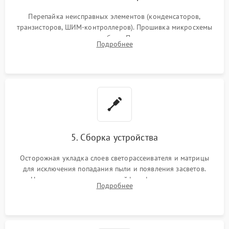
Перепайка неисправных элементов (конденсаторов,
транзисторов, ШИМ-контроллеров). Прошивка микросхемы
памяти при программных сбоях. При поломке подсветки —
Подробнее
разборка матрицы и замена выгоревших светодиодов.
5. Сборка устройства
Осторожная укладка слоев светорассеивателя и матрицы
для исключения попадания пыли и появления засветов.
Надежное подключение шлейфов, фиксация плат и
Подробнее
аккуратное защелкивание пластикового корпуса монитора.