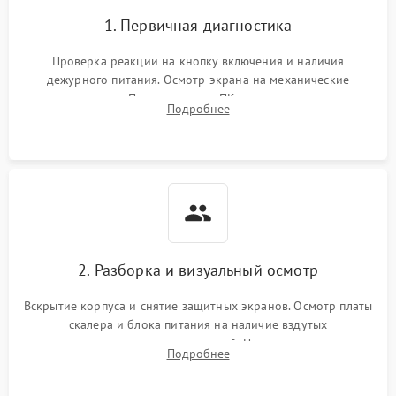
1. Первичная диагностика
Проверка реакции на кнопку включения и наличия
дежурного питания. Осмотр экрана на механические
повреждения. Подключение к ПК для оценки вывода
Подробнее
изображения, работы подсветки и выявления артефактов на
матрице.
2. Разборка и визуальный осмотр
Вскрытие корпуса и снятие защитных экранов. Осмотр платы
скалера и блока питания на наличие вздутых
конденсаторов, прогаров, окислений. Проверка надежности
Подробнее
контактов и целостности шлейфов матрицы.