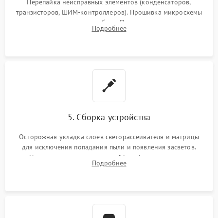
Перепайка неисправных элементов (конденсаторов,
транзисторов, ШИМ-контроллеров). Прошивка микросхемы
памяти при программных сбоях. При поломке подсветки —
Подробнее
разборка матрицы и замена выгоревших светодиодов.
5. Сборка устройства
Осторожная укладка слоев светорассеивателя и матрицы
для исключения попадания пыли и появления засветов.
Надежное подключение шлейфов, фиксация плат и
Подробнее
аккуратное защелкивание пластикового корпуса монитора.