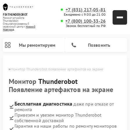
+7 (831) 217-05-81
Ежедневно с 9:00 до 21:00
FIX-THUNDEROBOT
Ремонт устройств
+7 (800) 100-33-26
Thunderobot
Специализированный
Звонок бесплатный по РФ
cервисный центр г.
Нижний
Новгород
Мы ремонтируем
Позвонить
ороде
Монитор Thunderobot появление артефактов на экране
Ремонт компьютеров Thunderobot
Монитор
Thunderobot
Появление артефактов на экране
Бесплатная диагностика
даже при отказе от
ремонта
Привезем и увезем монитор Thunderobot
собственной доставкой
Гарантия на наши работы по ремонту мониторов