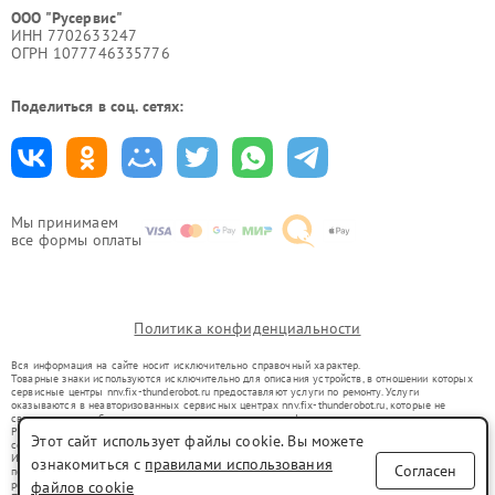
ООО "Русервис"
ИНН 7702633247
ОГРН 1077746335776
Поделиться в соц. сетях:
Мы принимаем
все формы оплаты
Политика конфиденциальности
Вся информация на сайте носит исключительно справочный характер.
Товарные знаки используются исключительно для описания устройств, в отношении которых
сервисные центры nnv.fix-thunderobot.ru предоставляют услуги по ремонту. Услуги
оказываются в неавторизованных сервисных центрах nnv.fix-thunderobot.ru, которые не
связаны с правообладателями товарных знаков или их официальными представителями.
Ремонт осуществляется для устройств, уже введенных в гражданский оборот в соответствии
Этот сайт использует файлы cookie. Вы можете
со статьей 1487 ГК РФ.
Использование товарных знаков не преследует цели индивидуализации услуг или введения
ознакомиться с
правилами использования
Согласен
потребителей в заблуждение, а служит для информирования о предоставляемых услугах по
ремонту техники указанных брендов.
файлов cookie