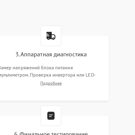
3. Аппаратная диагностика
Замер напряжений блока питания
мультиметром. Проверка инвертора или LED-
драйвера подсветки. Диагностика цепей
Подробнее
питания скалера и тестирование сигналов на
шлейфе LVDS
6. Финальное тестирование