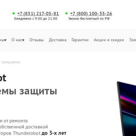
+7 (831) 217-05-81
+7 (800) 100-33-26
Ежедневно с 9:00 до 21:00
Звонок бесплатный по РФ
ны
О нас
Отзывы
Доставка
Гарантии
Акции и скидки
Зая
т замыкания
ot
темы защиты
е от ремонта
обственной доставкой
до 3-х лет
иторов Thunderobot