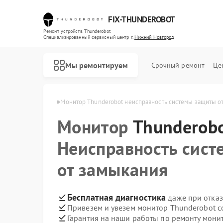
FIX-THUNDEROBOT
Ремонт устройств Thunderobot
Специализированный cервисный центр г.
Нижний Новгород
Мы ремонтируем
Срочный ремонт
Це
в Нижнем Новгороде
Монитор Thunderobot неисправность системы защиты о
Монитор
Ремонт ноутбуков Thunderobot
Ремонт компьютеров Thunderobot
Thunderob
Неисправность сис
от замыкания
Бесплатная диагностика
даже при отказ
Привезем и увезем монитор Thunderobot с
Гарантия на наши работы по ремонту мон