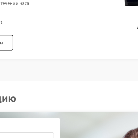
течении часа
t
ны
цию