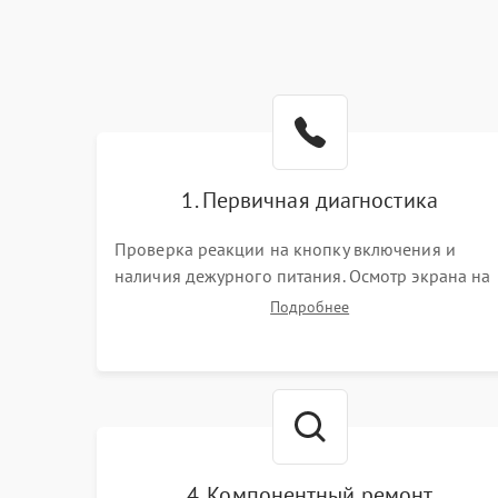
1. Первичная диагностика
Проверка реакции на кнопку включения и
наличия дежурного питания. Осмотр экрана на
механические повреждения. Подключение к П
Подробнее
для оценки вывода изображения, работы
подсветки и выявления артефактов на матрице.
4. Компонентный ремонт