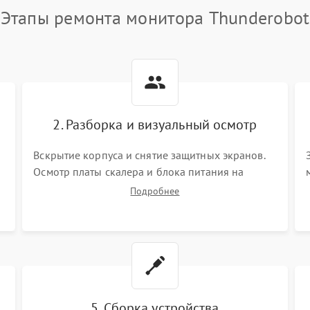
Этапы ремонта монитора Thunderobot
2. Разборка и визуальный осмотр
Вскрытие корпуса и снятие защитных экранов.
Осмотр платы скалера и блока питания на
К
наличие вздутых конденсаторов, прогаров,
Подробнее
окислений. Проверка надежности контактов и
целостности шлейфов матрицы.
5. Сборка устройства